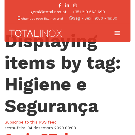
geral@totalinox.pt
+351 219 663 690
Seg - Sex | 9:00 - 18:00
chamada rede fixa nacional
Displaying
items by tag:
Higiene e
Segurança
Subscribe to this RSS feed
sexta-feira, 04 dezembro 2020 09:08