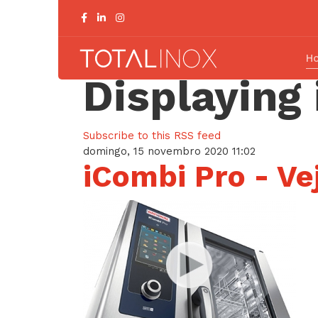
H
Displaying 
Subscribe to this RSS feed
domingo, 15 novembro 2020 11:02
iCombi Pro - Ve