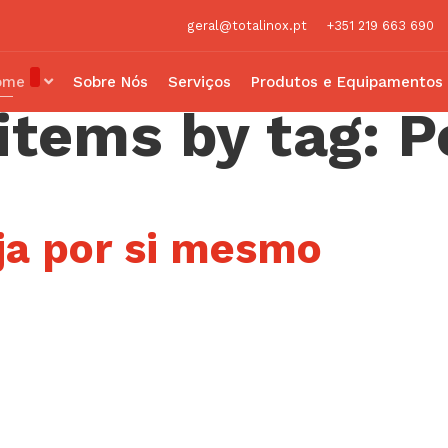
geral@totalinox.pt
+351 219 663 690
ome
Sobre Nós
Serviços
Produtos e Equipamentos
items by tag: P
ja por si mesmo