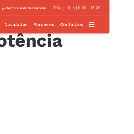
Seg - Sex | 9:00 - 18:00
chamada rede fixa nacional
Novidades
Parceiros
Contactos
otência