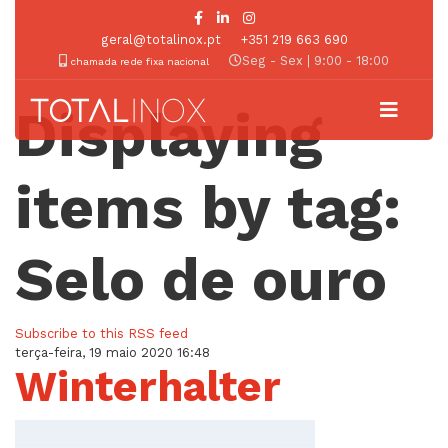
geral@totalinox.pt
+351 219 663 690
Seg - Sex | 9:00 - 18:00
chamada rede fixa nacional
Displaying
items by tag:
Selo de ouro
Subscribe to this RSS feed
terça-feira, 19 maio 2020 16:48
Winterhalter